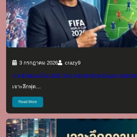
3 กรกฎาคม 2026
crazy9
เจาะลึกฟุตบอลโลก 2026: วิเคราะห์กลยุทธ์และข้อมูลการแข่งขันที่
เจาะลึกฟุต…
Read More