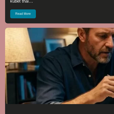
kubet thai…
Read More