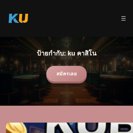
ข้าม
ไป
ยัง
เนื้อหา
ป้ายกำกับ:
ku คาสิโน
สมัครเลย