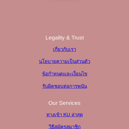
Legality & Trust
เกี่ยวกับเรา
นโยบายความเป็นส่วนตัว
ข้อกำหนดและเงื่อนไข
รับผิดชอบต่อการพนัน
Our Services
ทางเข้า KU ล่าสุด
วิธีสมัครสมาชิก