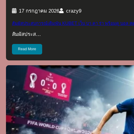
17 กรกฎาคม 2026
crazy9
สัมผัสประสบการณ์เดิมพัน KUBET เว็บ บา คา ร่า พร้อมดู บอล ส
สัมผัสประส…
Read More