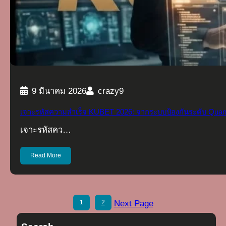
9 มีนาคม 2026
crazy9
เจาะรหัสความสำเร็จ KUBET 2026: จากระบบป้องกันระดับ Quantum 
เจาะรหัสคว…
Read More
1
2
Next Page