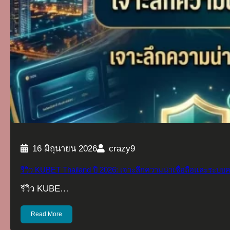
16 มิถุนายน 2026
crazy9
รีวิว KUBET Thailand ปี 2026: เจาะลึกความน่าเชื่อถือและระบบคา
รีวิว KUBE…
Read More