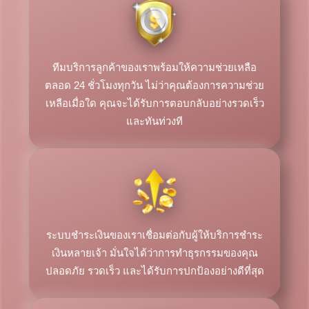
ทีมบริการลูกค้าของเราพร้อมให้ความช่วยเหลือ
ตลอด 24 ชั่วโมงทุกวัน ไม่ว่าคุณต้องการความช่วย
เหลือเมื่อใด คุณจะได้รับการตอบกลับอย่างรวดเร็ว
และทันท่วงที
ระบบชำระเงินของเราเชื่อมต่อกับผู้ให้บริการชำระ
เงินหลายเจ้า มั่นใจได้ว่าการทำธุรกรรมของคุณ
ปลอดภัย รวดเร็ว และได้รับการปกป้องอย่างดีที่สุด