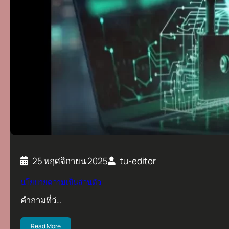
25 พฤศจิกายน 2025
tu-editor
นโยบายความเป็นส่วนตัว
คำถามที่ว่…
Read More