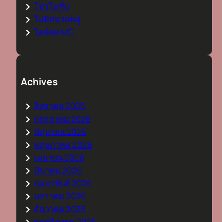
โปรโมชั่น
ไม่มีหมวดหมู่
ไลฟ์สด MC
Achives
สิงหาคม 2026
กรกฎาคม 2026
มิถุนายน 2026
พฤษภาคม 2026
เมษายน 2026
มีนาคม 2026
กุมภาพันธ์ 2026
มกราคม 2026
ธันวาคม 2025
พฤศจิกายน 2025