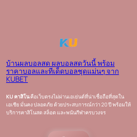
บ้านผลบอลสด ผลบอลสดวันนี้ พร้อม
ราคาบอลและทีเด็ดบอลชุดแม่นๆ จาก
KUBET
KU คาสิโน
คือเว็บตรงไม่ผ่านเอเย่นต์ที่น่าเชื่อถือที่สุดใน
เอเชีย มั่นคง ปลอดภัย ด้วยประสบการณ์กว่า 20 ปี พร้อมให้
บริการคาสิโนสด สล็อต และพนันกีฬาครบวงจร