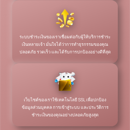
ระบบชำระเงินของเราเชื่อมต่อกับผู้ให้บริการชำระ
เงินหลายเจ้า มั่นใจได้ว่าการทำธุรกรรมของคุณ
ปลอดภัย รวดเร็ว และได้รับการปกป้องอย่างดีที่สุด
เว็บไซต์ของเราใช้เทคโนโลยี SSL เพื่อปกป้อง
ข้อมูลส่วนบุคคล การเข้าสู่ระบบ และประวัติการ
ชำระเงินของคุณอย่างปลอดภัยสูงสุด