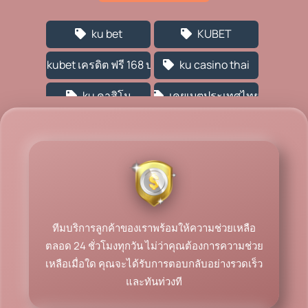
ku bet
KUBET
kubet เครดิต ฟรี 168 บาท
ku casino thai
ku คาสิโน
เคยูเบตประเทศไทย
ทีมบริการลูกค้าของเราพร้อมให้ความช่วยเหลือ
ตลอด 24 ชั่วโมงทุกวัน ไม่ว่าคุณต้องการความช่วย
เหลือเมื่อใด คุณจะได้รับการตอบกลับอย่างรวดเร็ว
และทันท่วงที