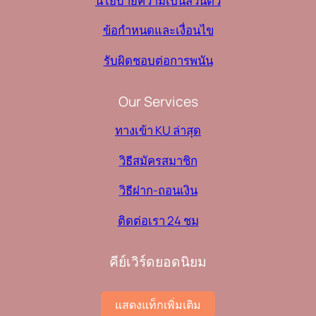
นโยบายความเป็นส่วนตัว
ข้อกำหนดและเงื่อนไข
รับผิดชอบต่อการพนัน
Our Services
ทางเข้า KU ล่าสุด
วิธีสมัครสมาชิก
วิธีฝาก-ถอนเงิน
ติดต่อเรา 24 ชม
คีย์เวิร์ดยอดนิยม
แสดงแท็กเพิ่มเติม