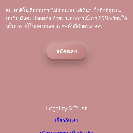
KU คาสิโน
คือเว็บตรงไม่ผ่านเอเย่นต์ที่น่าเชื่อถือที่สุดใน
เอเชีย มั่นคง ปลอดภัย ด้วยประสบการณ์กว่า 20 ปี พร้อมให้
บริการคาสิโนสด สล็อต และพนันกีฬาครบวงจร
สมัครเลย
Legality & Trust
เกี่ยวกับเรา