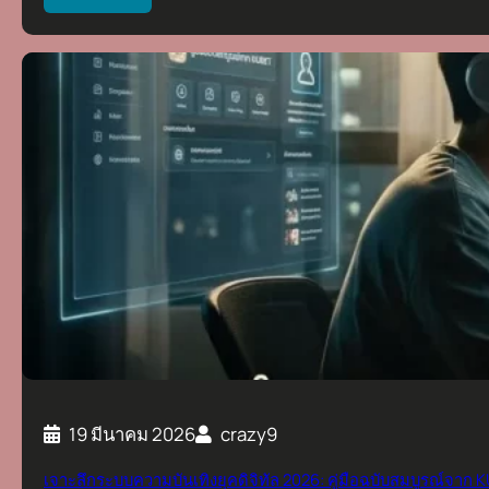
19 มีนาคม 2026
crazy9
เจาะลึกระบบความบันเทิงยุคดิจิทัล 2026: คู่มือฉบับสมบูรณ์จาก KU