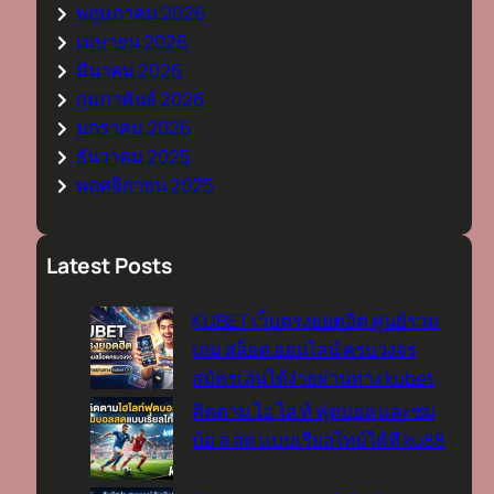
พฤษภาคม 2026
เมษายน 2026
มีนาคม 2026
กุมภาพันธ์ 2026
มกราคม 2026
ธันวาคม 2025
พฤศจิกายน 2025
Latest Posts
KUBET เว็บตรงยอดฮิต ศูนย์รวม
เกม สล็อต ออนไลน์ ครบวงจร
สมัครเล่นได้ง่ายผ่านทาง kubet
ติดตาม ไฮ ไล ท์ ฟุตบอล และชม
บ้อ ล สด แบบเรียลไทม์ได้ที่ ku88