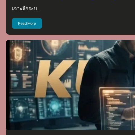
เจาะลึกระบ…
Read More