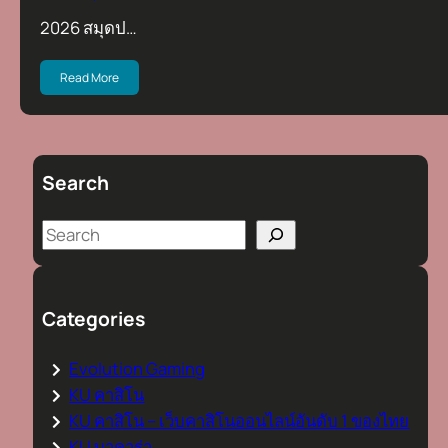
2026 สมุดป…
Read More
Search
S
e
a
r
Categories
c
h
Evolution Gaming
KU คาสิโน
KU คาสิโน – เว็บคาสิโนออนไลน์อันดับ 1 ของไทย
KU บาคาร่า