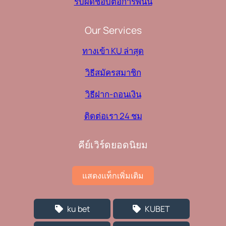
รับผิดชอบต่อการพนัน
Our Services
ทางเข้า KU ล่าสุด
วิธีสมัครสมาชิก
วิธีฝาก-ถอนเงิน
ติดต่อเรา 24 ชม
คีย์เวิร์ดยอดนิยม
แสดงแท็กเพิ่มเติม
ku bet
KUBET