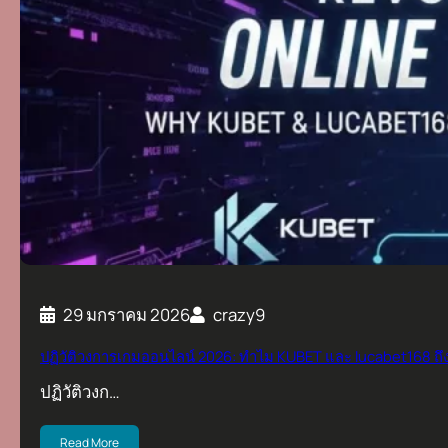
29 มกราคม 2026
crazy9
ปฏิวัติวงการเกมออนไลน์ 2026: ทำไม KUBET และ lucabet168 ถึงเ
ปฏิวัติวงก…
Read More