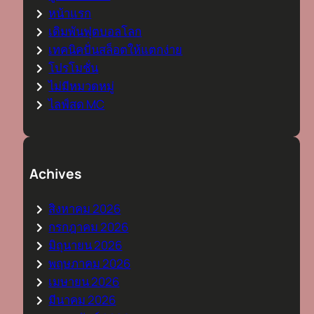
หน้าแรก
เดิมพันฟุตบอลโลก
เทคนิคปั่นสล็อตให้แตกง่าย
โปรโมชั่น
ไม่มีหมวดหมู่
ไลฟ์สด MC
Achives
สิงหาคม 2026
กรกฎาคม 2026
มิถุนายน 2026
พฤษภาคม 2026
เมษายน 2026
มีนาคม 2026