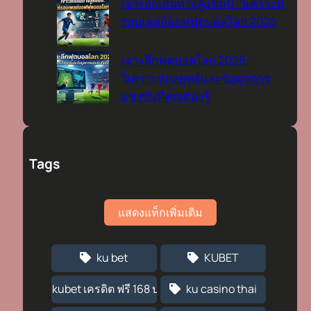
เจาะลึกเส้นทางสู่แชมป์: วิเคราะห์
รอบเพลย์ออฟฟุตบอลโลก 2026
เจาะลึกฟุตบอลโลก 2026:
วิเคราะห์กลยุทธ์และข้อมูลการ
แข่งขันที่คุณต้องรู้
Tags
แสดงแท็กเพิ่มเติม
ku bet
KUBET
kubet เครดิต ฟรี 168 บาท
ku casino thai