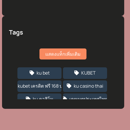
Tags
แสดงแท็กเพิ่มเติม
ku bet
KUBET
kubet เครดิต ฟรี 168 บาท
ku casino thai
ku คาสิโน
เคยูเบตประเทศไทย