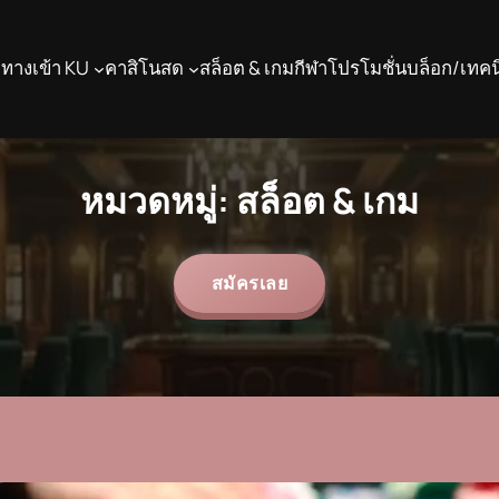
ก
ทางเข้า KU
คาสิโนสด
สล็อต & เกม
กีฬา
โปรโมชั่น
บล็อก/เทคน
หมวดหมู่:
สล็อต & เกม
สมัครเลย