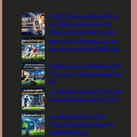
KUBET เว็บตรงยอดฮิต ศูนย์รวม
เกม สล็อต ออนไลน์ ครบวงจร
สมัครเล่นได้ง่ายผ่านทาง kubet
ติดตาม ไฮ ไล ท์ ฟุตบอล และชม
บ้อ ล สด แบบเรียลไทม์ได้ที่ ku88
สัมผัสประสบการณ์เดิมพัน KUBET
เว็บ บา คา ร่า พร้อมดู บอล สด ไทย
ลีก
เจาะลึกเส้นทางสู่แชมป์: วิเคราะห์
รอบเพลย์ออฟฟุตบอลโลก 2026
เจาะลึกฟุตบอลโลก 2026:
วิเคราะห์กลยุทธ์และข้อมูลการ
แข่งขันที่คุณต้องรู้