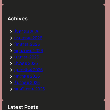
Achives
สิงหาคม 2026
กรกฎาคม 2026
มิถุนายน 2026
พฤษภาคม 2026
เมษายน 2026
มีนาคม 2026
กุมภาพันธ์ 2026
มกราคม 2026
ธันวาคม 2025
พฤศจิกายน 2025
Latest Posts