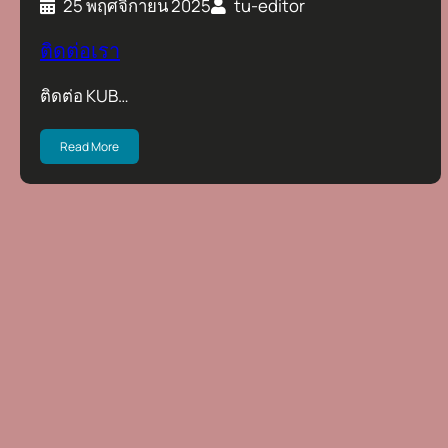
25 พฤศจิกายน 2025
tu-editor
ติดต่อเรา
ติดต่อ KUB…
Read More