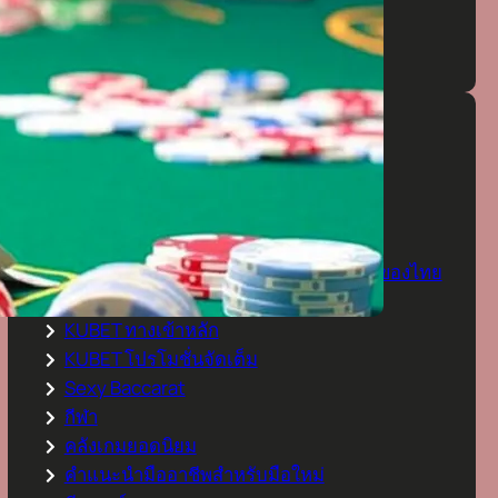
S
e
a
r
Categories
c
h
Evolution Gaming
KU คาสิโน
KU คาสิโน – เว็บคาสิโนออนไลน์อันดับ 1 ของไทย
KU บาคาร่า
KUBET ทางเข้าหลัก
KUBET โปรโมชั่นจัดเต็ม
Sexy Baccarat
กีฬา
คลังเกมยอดนิยม
คำแนะนำมืออาชีพสำหรับมือใหม่