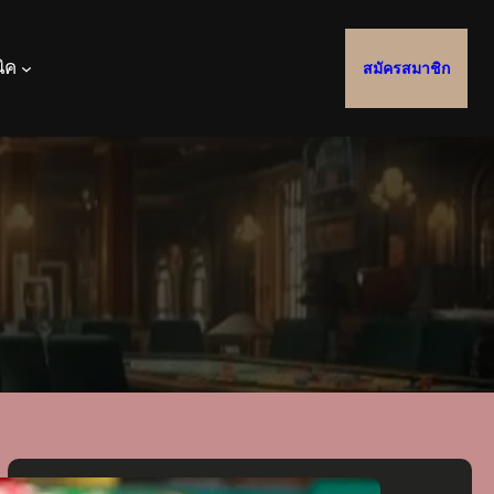
ิค
สมัครสมาชิก
Search