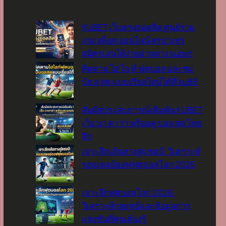
KUBET เว็บตรงยอดฮิต ศูนย์รวม
เกม สล็อต ออนไลน์ ครบวงจร
สมัครเล่นได้ง่ายผ่านทาง kubet
ติดตาม ไฮ ไล ท์ ฟุตบอล และชม
บ้อ ล สด แบบเรียลไทม์ได้ที่ ku88
สัมผัสประสบการณ์เดิมพัน KUBET
เว็บ บา คา ร่า พร้อมดู บอล สด ไทย
ลีก
เจาะลึกเส้นทางสู่แชมป์: วิเคราะห์
รอบเพลย์ออฟฟุตบอลโลก 2026
เจาะลึกฟุตบอลโลก 2026:
วิเคราะห์กลยุทธ์และข้อมูลการ
แข่งขันที่คุณต้องรู้