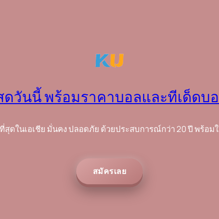
วันนี้ พร้อมราคาบอลและทีเด็ดบ
อถือที่สุดในเอเชีย มั่นคง ปลอดภัย ด้วยประสบการณ์กว่า 20 ปี พ
สมัครเลย