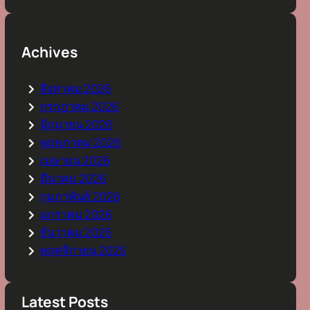
Achives
สิงหาคม 2026
กรกฎาคม 2026
มิถุนายน 2026
พฤษภาคม 2026
เมษายน 2026
มีนาคม 2026
กุมภาพันธ์ 2026
มกราคม 2026
ธันวาคม 2025
พฤศจิกายน 2025
Latest Posts