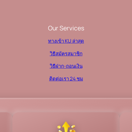
Our Services
ทางเข้า KU ล่าสุด
วิธีสมัครสมาชิก
วิธีฝาก-ถอนเงิน
ติดต่อเรา 24 ชม