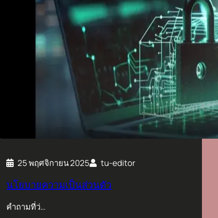
25 พฤศจิกายน 2025
tu-editor
นโยบายความเป็นส่วนตัว
คำถามที่ว่…