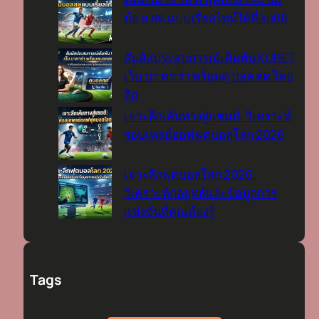
บ้อ ล สด แบบเรียลไทม์ได้ที่ ku88
สัมผัสประสบการณ์เดิมพัน KUBET
เว็บ บา คา ร่า พร้อมดู บอล สด ไทย
ลีก
เจาะลึกเส้นทางสู่แชมป์: วิเคราะห์
รอบเพลย์ออฟฟุตบอลโลก 2026
เจาะลึกฟุตบอลโลก 2026:
วิเคราะห์กลยุทธ์และข้อมูลการ
แข่งขันที่คุณต้องรู้
Tags