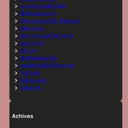
ระบบธุรกรรมอัตโนมัติ
วิธีเดินเงินบาคาร่า
วิเคราะห์บอลวันนี้ / ทีเด็ดบอล
สล็อต & เกม
สูตรการอ่านเค้าไพ่บาคาร่า
สูตรบาคาร่า
หน้าแรก
เดิมพันฟุตบอลโลก
เทคนิคปั่นสล็อตให้แตกง่าย
โปรโมชั่น
ไม่มีหมวดหมู่
ไลฟ์สด MC
Achives