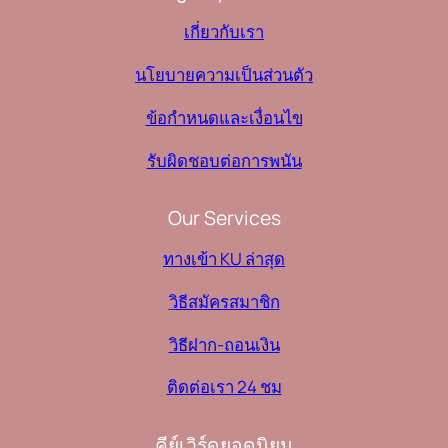
เกี่ยวกับเรา
นโยบายความเป็นส่วนตัว
ข้อกำหนดและเงื่อนไข
รับผิดชอบต่อการพนัน
Our Services
ทางเข้า KU ล่าสุด
วิธีสมัครสมาชิก
วิธีฝาก-ถอนเงิน
ติดต่อเรา 24 ชม
คีย์เวิร์ดยอดนิยม