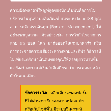
ความผิดพลาดที่ใหญ่ที่สุดของนักเดิมพันคือการไม่
บริหารเงินทุนข้ามผลิตภัณฑ์ บนระบบ kubet88 คุณ
สามารถจัดสรรเงินทุน (Bankroll Management) ได้
อย่างชาญฉลาด ตัวอย่างเช่น การนำกำไรจากการ
ทาย ผล บอล โลก มาต่อยอดในเกมบาคาร่า หรือ
การกระจายความเสี่ยงระหว่างหวยและกีฬา วิธีการนี้
ไม่เพียงแต่รักษาเงินต้นของคุณให้คงอยู่ยาวนานขึ้น
แต่ยังสร้างกระแสเงินสดที่เสถียรกว่าการเทหมดหน้า
ตักในเกมเดียว
ข้อควรระวัง:
หลีกเลี่ยงแพลตฟอร์ม
ที่ไม่ผ่านการรับรองความปลอดภัย
หรือเว็บไซต์ที่ไม่มีระบบวิเคราะห์