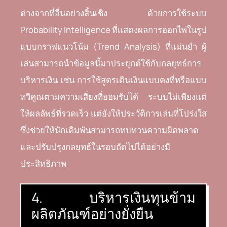
ต่างจากที่อื่นอย่างสิ้นเชิง ด้วยการใช้ระบบ
Probability Intelligence ที่แสดงผลการออกไพ่ในรูป
แบบกราฟแนวโน้ม (Trend Analysis) ที่แม่นยำ ผู้
เล่นสามารถนำข้อมูลนี้มาประยุกต์ใช้กับกลยุทธ์การ
บริหารเงิน เช่น การใช้สูตรเดินเงินแบบคงที่หรือแบบ
ทวีคูณตามความเสี่ยงที่ยอมรับได้ ระบบไม่เพียงแต่
ให้ผลลัพธ์ที่รวดเร็ว แต่ยังให้ประวัติการเล่นที่โปร่งใส
ซึ่งช่วยให้นักเดิมพันสามารถทบทวนความผิดพลาด
และปรับปรุงกลยุทธ์ในรอบถัดไปได้อย่างมี
ประสิทธิภาพ
4. บริหารเงินทุนข้าม
ผลิตภัณฑ์อย่างยั่งยืน