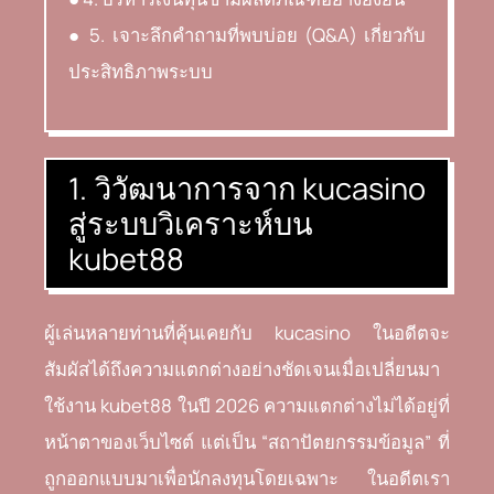
●
5. เจาะลึกคำถามที่พบบ่อย (Q&A) เกี่ยวกับ
ประสิทธิภาพระบบ
1. วิวัฒนาการจาก kucasino
สู่ระบบวิเคราะห์บน
kubet88
ผู้เล่นหลายท่านที่คุ้นเคยกับ kucasino ในอดีตจะ
สัมผัสได้ถึงความแตกต่างอย่างชัดเจนเมื่อเปลี่ยนมา
ใช้งาน kubet88 ในปี 2026 ความแตกต่างไม่ได้อยู่ที่
หน้าตาของเว็บไซต์ แต่เป็น “สถาปัตยกรรมข้อมูล” ที่
ถูกออกแบบมาเพื่อนักลงทุนโดยเฉพาะ ในอดีตเรา