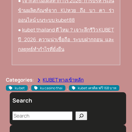
●
เจาะลึกโมเดลทำกำไร 2026: การบริหารเงิน
ข้ามผลิตภัณฑ์จาก KUหวย ถึง บา คา ร่า
ออนไลน์ บนระบบ kubet88
●
kubet thailand ดี ไหม？เจาะลึกรีวิว KUBET
ปี 2026 ความน่าเชื่อถือ ระบบฝากถอน และ
กลยุทธ์ทำกำไรที่ยั่งยืน
Categories
:
KUBET ทางเข้าหลัก
, 
, 
ku bet
ku casino thai
kubet เครดิต ฟรี 168 บาท
Search
S
e
a