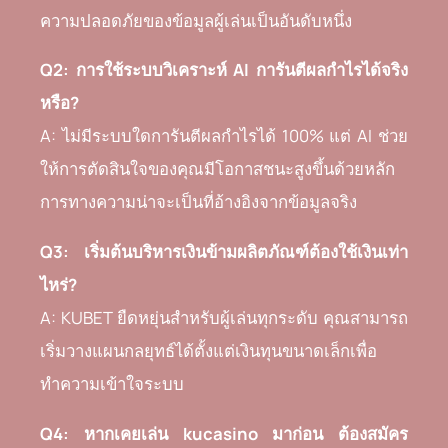
ความปลอดภัยของข้อมูลผู้เล่นเป็นอันดับหนึ่ง
Q2: การใช้ระบบวิเคราะห์ AI การันตีผลกำไรได้จริง
หรือ?
A: ไม่มีระบบใดการันตีผลกำไรได้ 100% แต่ AI ช่วย
ให้การตัดสินใจของคุณมีโอกาสชนะสูงขึ้นด้วยหลัก
การทางความน่าจะเป็นที่อ้างอิงจากข้อมูลจริง
Q3: เริ่มต้นบริหารเงินข้ามผลิตภัณฑ์ต้องใช้เงินเท่า
ไหร่?
A: KUBET ยืดหยุ่นสำหรับผู้เล่นทุกระดับ คุณสามารถ
เริ่มวางแผนกลยุทธ์ได้ตั้งแต่เงินทุนขนาดเล็กเพื่อ
ทำความเข้าใจระบบ
Q4: หากเคยเล่น kucasino มาก่อน ต้องสมัคร