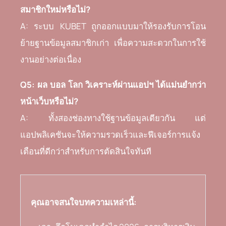
สมาชิกใหม่หรือไม่?
A: ระบบ KUBET ถูกออกแบบมาให้รองรับการโอน
ย้ายฐานข้อมูลสมาชิกเก่า เพื่อความสะดวกในการใช้
งานอย่างต่อเนื่อง
Q5: ผล บอล โลก วิเคราะห์ผ่านแอปฯ ได้แม่นยำกว่า
หน้าเว็บหรือไม่?
A: ทั้งสองช่องทางใช้ฐานข้อมูลเดียวกัน แต่
แอปพลิเคชันจะให้ความรวดเร็วและฟีเจอร์การแจ้ง
เตือนที่ดีกว่าสำหรับการตัดสินใจทันที
คุณอาจสนใจบทความเหล่านี้: