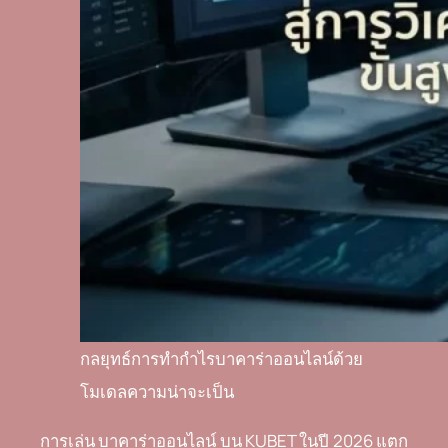
กลยุทธ์การทำกำไรบาคาร่าออนไลน์ด้วย
โมเดลความน่าจะเป็น
การเล่น บาคาร่าออนไลน์ บน KUBET ในปี 2026 แตก