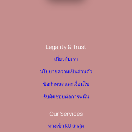
Legality & Trust
เกี่ยวกับเรา
นโยบายความเป็นส่วนตัว
ข้อกำหนดและเงื่อนไข
รับผิดชอบต่อการพนัน
Our Services
ทางเข้า KU ล่าสุด