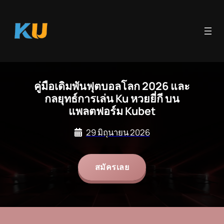
ข้าม
ไป
ยัง
เนื้อหา
คู่มือเดิมพันฟุตบอลโลก 2026 และ
กลยุทธ์การเล่น Ku หวยยี่กี บน
แพลตฟอร์ม Kubet
29 มิถุนายน 2026
สมัครเลย