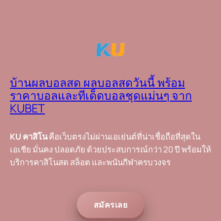
บ้านผลบอลสด ผลบอลสดวันนี้ พร้อม
ราคาบอลและทีเด็ดบอลชุดแม่นๆ จาก
KUBET
KU คาสิโน
คือเว็บตรงไม่ผ่านเอเย่นต์ที่น่าเชื่อถือที่สุดใน
เอเชีย มั่นคง ปลอดภัย ด้วยประสบการณ์กว่า 20 ปี พร้อมให้
บริการคาสิโนสด สล็อต และพนันกีฬาครบวงจร
สมัครเลย