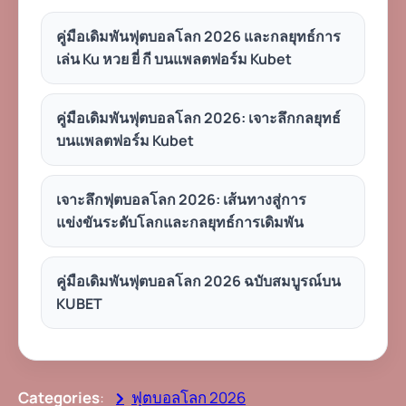
คู่มือเดิมพันฟุตบอลโลก 2026 และกลยุทธ์การ
เล่น Ku หวย ยี่ กี บนแพลตฟอร์ม Kubet
คู่มือเดิมพันฟุตบอลโลก 2026: เจาะลึกกลยุทธ์
บนแพลตฟอร์ม Kubet
เจาะลึกฟุตบอลโลก 2026: เส้นทางสู่การ
แข่งขันระดับโลกและกลยุทธ์การเดิมพัน
คู่มือเดิมพันฟุตบอลโลก 2026 ฉบับสมบูรณ์บน
KUBET
Categories
:
ฟุตบอลโลก 2026