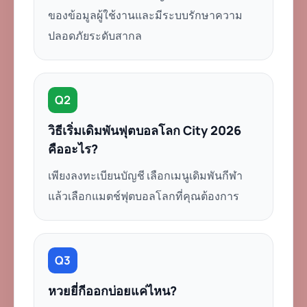
ของข้อมูลผู้ใช้งานและมีระบบรักษาความ
ปลอดภัยระดับสากล
Q2
วิธีเริ่มเดิมพันฟุตบอลโลก City 2026
คืออะไร?
เพียงลงทะเบียนบัญชี เลือกเมนูเดิมพันกีฬา
แล้วเลือกแมตช์ฟุตบอลโลกที่คุณต้องการ
Q3
หวยยี่กีออกบ่อยแค่ไหน?