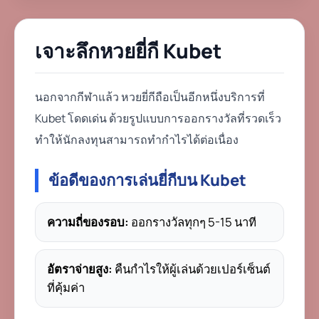
เจาะลึกหวยยี่กี Kubet
นอกจากกีฬาแล้ว หวยยี่กีถือเป็นอีกหนึ่งบริการที่
Kubet โดดเด่น ด้วยรูปแบบการออกรางวัลที่รวดเร็ว
ทำให้นักลงทุนสามารถทำกำไรได้ต่อเนื่อง
ข้อดีของการเล่นยี่กีบน Kubet
ความถี่ของรอบ:
ออกรางวัลทุกๆ 5-15 นาที
อัตราจ่ายสูง:
คืนกำไรให้ผู้เล่นด้วยเปอร์เซ็นต์
ที่คุ้มค่า