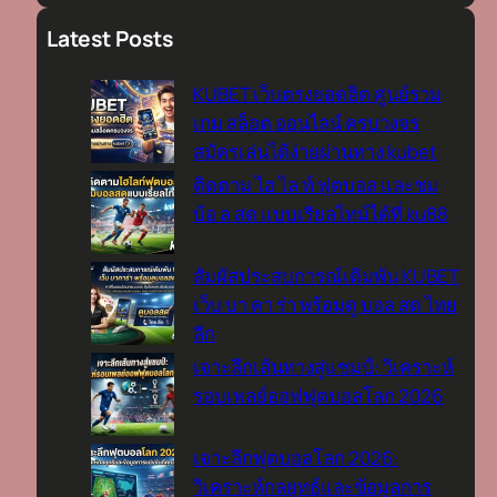
Latest Posts
KUBET เว็บตรงยอดฮิต ศูนย์รวม
เกม สล็อต ออนไลน์ ครบวงจร
สมัครเล่นได้ง่ายผ่านทาง kubet
ติดตาม ไฮ ไล ท์ ฟุตบอล และชม
บ้อ ล สด แบบเรียลไทม์ได้ที่ ku88
สัมผัสประสบการณ์เดิมพัน KUBET
เว็บ บา คา ร่า พร้อมดู บอล สด ไทย
ลีก
เจาะลึกเส้นทางสู่แชมป์: วิเคราะห์
รอบเพลย์ออฟฟุตบอลโลก 2026
เจาะลึกฟุตบอลโลก 2026:
วิเคราะห์กลยุทธ์และข้อมูลการ