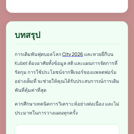
บทสรุป
การเดิมพันฟุตบอลโลก
City 2026
และหวยยี่กีบน
Kubet ต้องอาศัยทั้งข้อมูล สติ และแผนการจัดการที่
รัดกุม การใช้ประโยชน์จากฟีเจอร์ของแพลตฟอร์ม
อย่างเต็มที่ จะช่วยให้คุณได้รับประสบการณ์การเดิม
พันที่คุ้มค่าที่สุด
ควรศึกษาเทคนิคการวิเคราะห์อย่างต่อเนื่อง และไม่
ประมาทในการวางแผนทุกครั้ง